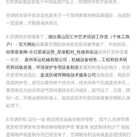
3.空调温度设置低于环境温度2°以上，空调排水管才会排水。
空调排水管不排水这也是关于一个室内和室外的温差题目，当达到
一定温差，才能形成水排出。
4.空调排水管堵塞了，
烟台莱山区汇中艺术培训工作室（个体工商
户） - 官方网站
你看看空调的排水软管是否被弯曲了、不然的话，
幼萱星座网-今日星座运势_星座配对_性格和命运
你先打开外壳逐
一检查，
泉州幸运机械有限公司，机械设备销售，工程和技术研
究和试验发展，环境保护专用设备制造
看看到有接头的地方，先拔
开是否有水流出，
盘龙区绪珲网络技术服务公司
没有的话，再拆开
里面的外壳，就可以看到有个排水沟，排水沟有个孔就是排水孔，
要用有压力的水管还气管对着排水孔冲或吹，就可以了，注意，阔
别一点，不然会喷到你身上。如你其实不行的话就请修空调的人来
处理了。
5.空调开机 运行一会 然后用耳朵贴在制冷管听， 找个人关掉空调
留意听空调管有没有咕噜咕噜的声音 要是有 就是制冷剂少了 假如
是嗡嗡声就是制冷剂已经没有了。空调制冷剂没有就是必需找我们